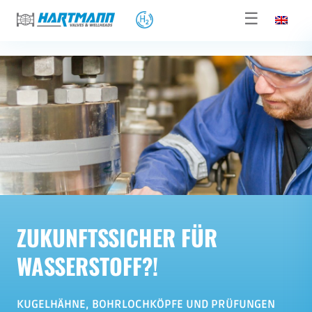
☰
ZUKUNFTSSICHER FÜR
WASSERSTOFF?!
KUGELHÄHNE, BOHRLOCHKÖPFE UND PRÜFUNGEN